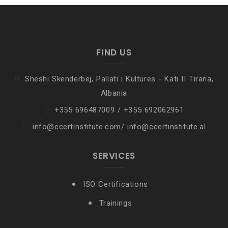
FIND US
Sheshi Skenderbej, Pallati i Kultures - Kati II Tirana,
Albania
+355 696487009 / +355 692062961
info@ccertinstitute.com/ info@ccertinstitute.al
SERVICES
ISO Certifications
Trainings